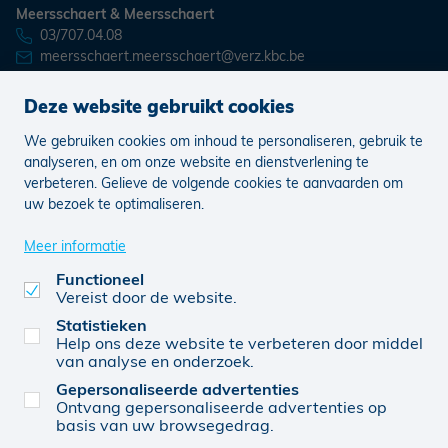
Meersschaert & Meersschaert
03/707.04.08
meersschaert.meersschaert@verz.kbc.be
Deze website gebruikt cookies
We gebruiken cookies om inhoud te personaliseren, gebruik te
Nieuws
Vacatures
analyseren, en om onze website en dienstverlening te
verbeteren. Gelieve de volgende cookies te aanvaarden om
uw bezoek te optimaliseren.
Juridisch
Klachten
Cookie voorkeuren aanpassen
Meer informatie
Functioneel
Vereist door de website.
0470 556 205
© KBC 2026
Website door FW4
Statistieken
Help ons deze website te verbeteren door middel
van analyse en onderzoek.
Gepersonaliseerde advertenties
MEERSSCHAERT & MEERSSCHAERT BV (0470 556
Ontvang gepersonaliseerde advertenties op
205), verbonden agent, van KBC Verzekeringen nv,
basis van uw browsegedrag.
Professor Roger Van Overstraetenplein 2, 3000