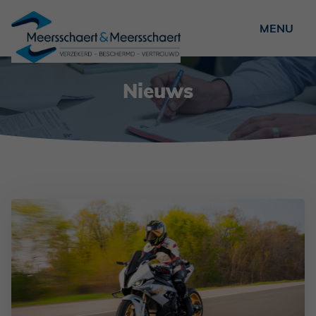
Particulieren
Nieuws
Ondernemers
Verenigingen
Over ons
Nieuws
Vacatures
Veelgestelde vragen
Contact
Schade?